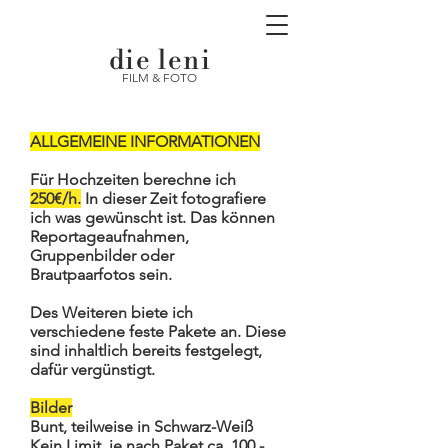
die leni
FILM & FOTO
ALLGEMEINE INFORMATIONEN
Für Hochzeiten berechne ich
250€/h.
In dieser Zeit fotografiere
ich was gewünscht ist. Das können
Reportageaufnahmen,
Gruppenbilder oder
Brautpaarfotos sein.
Des Weiteren
biete ich
verschiedene feste Pakete an. Diese
sind inhaltlich bereits festgelegt,
dafür vergünstigt.
Bilder
Bunt, teilweise in Schwarz-Weiß
Kein Limit, je nach Paket ca.
100 -